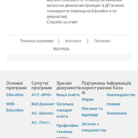
выпуск по деканатам проходит в ДР (в июне
планируется переход на Education и по
деканатам).
Спасибо за ответ
|
|
Технічна підтримка
Контакти
Питання -
відповідь
Основні
Супутні
Зразки
Підтримка
Інформацій
програми
програми
документів
користувач
на база
ів
Education
АСУ «ВНЗ»
Вища освіта
Законодавство
Форум
WEB-
Веб Деканат
Загальна
Новини
Питання та
Education
середня
АС «Школа»
Оновлення
відповіді
освіта
АС «Тест»
Зв’язок з
Професійно-
спеціалістом
технічна
освіта