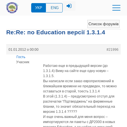
УКР
ENG
Список форумів
Re:Re: по Education версії 1.3.1.4
01.01.2012 о 00:00
#21996
Гость
Учасник
Работаю еще в предыдущей версии (до
1.3.1.4) Вижу на сайте еще одну новую –
1.3.1.5.
Вы написали если заказ европриложений в
ближайшем времени не предвиден, то можно
оставаться в старой, тоесть 1.3.1.4
В этой (1.3.1.4) – предусмотрено отступ для
распечатки “Пiдтверджень” на фирменные
бланки, то значит обязательный переход на
версию 1.3.1.4 ?????
И еще очень важный для меня вопрос –
импортируются ли пакеты с ДР2000 в новых
версиях Education, а то набор на июньский