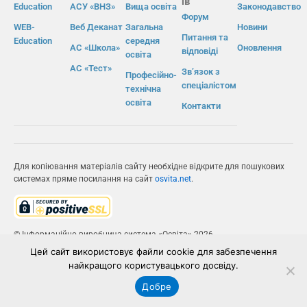
ів
Education
АСУ «ВНЗ»
Вища освіта
Законодавство
Форум
WEB-
Веб Деканат
Загальна
Новини
Питання та
Education
середня
АС «Школа»
Оновлення
відповіді
освіта
АС «Тест»
Зв’язок з
Професійно-
спеціалістом
технічна
освіта
Контакти
Для копіювання матеріалів сайту необхідне відкрите для пошукових
системах пряме посилання на сайт
osvita.net
.
© Інформаційно-виробнича система «Освіта» 2026.
Цей сайт використовує файли cookie для забезпечення
ІВС «ОСВІТА»
найкращого користувацького досвіду.
Добре