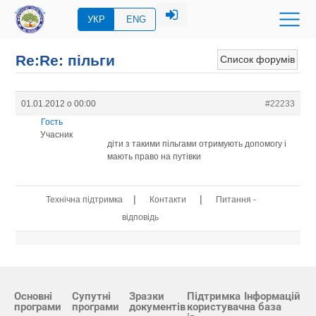
УКР
ENG
Re:Re: пільги
Список форумів
01.01.2012 о 00:00
#22233
Гость
Учасник
діти з такими пільгами отримують допомогу і
мають право на путівки
|
|
Технічна підтримка
Контакти
Питання -
відповідь
Основні
Супутні
Зразки
Підтримка
Інформацій
програми
програми
документів
користувач
на база