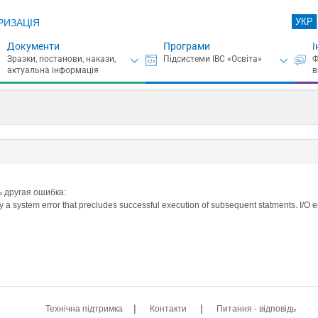
УКР
РИЗАЦІЯ
Документи
Програми
І
ь другая ошибка:
a system error that precludes successful execution of subsequent statments. I/O er
|
|
Технічна підтримка
Контакти
Питання - відповідь