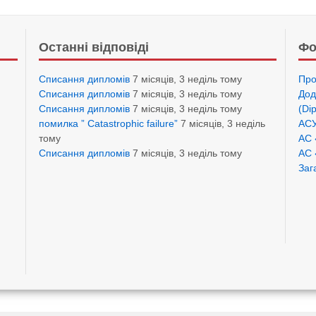
Останні відповіді
Фо
Списання дипломів
7 місяців, 3 неділь тому
Про
Списання дипломів
7 місяців, 3 неділь тому
Дод
Списання дипломів
7 місяців, 3 неділь тому
(Di
помилка ” Catastrophic failure”
7 місяців, 3 неділь
АСУ
тому
АС 
Списання дипломів
7 місяців, 3 неділь тому
АС 
Заг