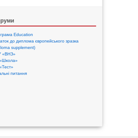
руми
грама Eduсation
аток до диплома європейського зразка
ploma supplement)
 «ВНЗ»
«Школа»
«Тест»
альні питання