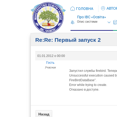
АВТО
ГОЛОВНА
Про ІВС «Освіта»
Re:Re: Первый запуск 2
01.01.2012 о 00:00
Гость
Учасник
Запустил службы firebird. Тепер
Unsuccessful execution caused by 
FireBirdDataBase”.
Error while trying to create.
Отказано в доступе.