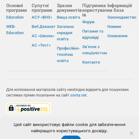
Основні
Супутні
Зразки
Підтримка
Інформацій
програми
програми
документів
користувач
на база
ів
Education
АСУ «ВНЗ»
Вища освіта
Законодавство
Форум
WEB-
Веб Деканат
Загальна
Новини
Питання та
Education
середня
АС «Школа»
Оновлення
відповіді
освіта
АС «Тест»
Зв’язок з
Професійно-
спеціалістом
технічна
освіта
Контакти
Для копіювання матеріалів сайту необхідне відкрите для пошукових
системах пряме посилання на сайт
osvita.net
.
© Інформаційно-виробнича система «Освіта» 2026.
Цей сайт використовує файли cookie для забезпечення
найкращого користувацького досвіду.
ІВС «ОСВІТА»