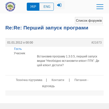
УКР
ENG
Список форумів
Re:Re: Перший запуск програми
01.01.2012 о 00:00
#21673
Гость
Учасник
Встановив програму 1.3.0.5, перший запуск
видав “Необхідно встановити клієнт ПТК”. Де
цей клієнт дістати?
|
|
Технічна підтримка
Контакти
Питання -
відповідь