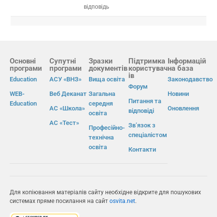
відповідь
Основні
Супутні
Зразки
Підтримка
Інформацій
програми
програми
документів
користувач
на база
ів
Education
АСУ «ВНЗ»
Вища освіта
Законодавство
Форум
WEB-
Веб Деканат
Загальна
Новини
Питання та
Education
середня
АС «Школа»
Оновлення
відповіді
освіта
АС «Тест»
Зв’язок з
Професійно-
спеціалістом
технічна
освіта
Контакти
Для копіювання матеріалів сайту необхідне відкрите для пошукових
системах пряме посилання на сайт
osvita.net
.