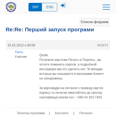
УКР
ENG
Список форумів
Re:Re: Перший запуск програми
01.01.2012 о 00:00
#21672
Гость
Quote:
Учасник
Получили карточки Печать и Подпись , вы
хотите поменять пароли, а подробной
инструкции как это сделать нет. Те вкладки
которые вы называете в программе Клиент
не обнаружены.
За відповіддю на питання з приводу карток
підпису та печатки звертайтесь до Центру
сертифікації ключів тел.: +380 44 353 7403
|
|
Технічна підтримка
Контакти
Питання -