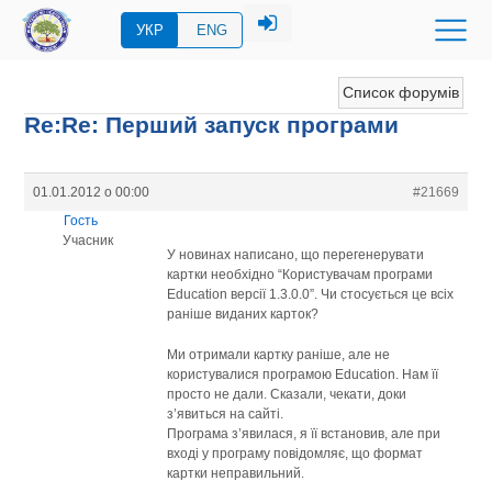
УКР
ENG
Список форумів
Re:Re: Перший запуск програми
01.01.2012 о 00:00
#21669
Гость
Учасник
У новинах написано, що перегенерувати
картки необхідно “Користувачам програми
Education версії 1.3.0.0”. Чи стосується це всіх
раніше виданих карток?
Ми отримали картку раніше, але не
користувалися програмою Education. Нам її
просто не дали. Сказали, чекати, доки
з’явиться на сайті.
Програма з’явилася, я її встановив, але при
вході у програму повідомляє, що формат
картки неправильний.