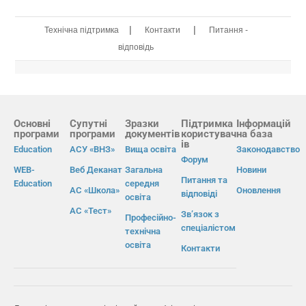
|
|
Технічна підтримка
Контакти
Питання -
відповідь
Основні
Супутні
Зразки
Підтримка
Інформацій
програми
програми
документів
користувач
на база
ів
Education
АСУ «ВНЗ»
Вища освіта
Законодавство
Форум
WEB-
Веб Деканат
Загальна
Новини
Питання та
Education
середня
АС «Школа»
Оновлення
відповіді
освіта
АС «Тест»
Зв’язок з
Професійно-
спеціалістом
технічна
освіта
Контакти