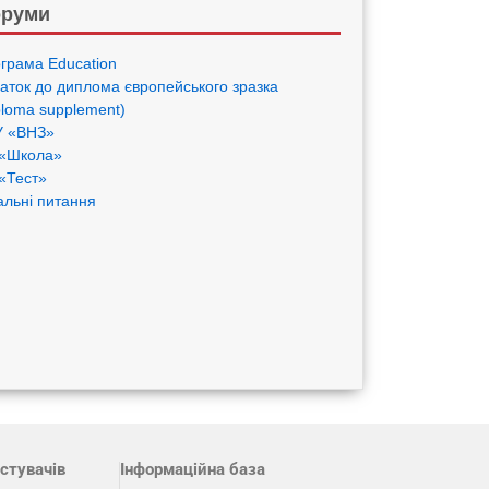
руми
грама Eduсation
аток до диплома європейського зразка
ploma supplement)
 «ВНЗ»
«Школа»
«Тест»
альні питання
стувачів
Інформаційна база