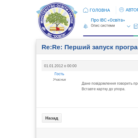
АВТО
ГОЛОВНА
Про ІВС «Освіта»
Re:Re: Перший запуск прогр
01.01.2012 о 00:00
Гость
Учасник
Дане повідомлення говорить про 
Вставте картку до упора.