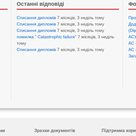
Останні відповіді
Фо
Списання дипломів
7 місяців, 3 неділь тому
Про
Списання дипломів
7 місяців, 3 неділь тому
Дод
Списання дипломів
7 місяців, 3 неділь тому
(Di
помилка ” Catastrophic failure”
7 місяців, 3 неділь
АСУ
тому
АС 
Списання дипломів
7 місяців, 3 неділь тому
АС 
Заг
ами
Зразки документів
Підтримка кори