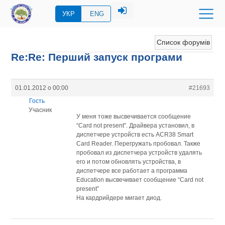
УКР
ENG
Список форумів
Re:Re: Перший запуск програми
01.01.2012 о 00:00
#21693
Гость
Учасник
У меня тоже высвечивается сообщение
“Card not present”. Драйвера установил, в
диспетчере устройств есть ACR38 Smart
Card Reader. Перегружать пробовал. Также
пробовал из диспетчера устройств удалять
его и потом обновлять устройства, в
диспетчере все работает а программа
Education высвечивает сообщение “Card not
present”
На кардрийдере мигает диод.