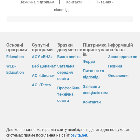
|
|
Технічна підтримка
Контакти
Питання -
відповідь
Основні
Супутні
Зразки
Підтримка
Інформацій
програми
програми
документів
користувач
на база
ів
Education
АСУ «ВНЗ»
Вища освіта
Законодавство
Форум
WEB-
Веб Деканат
Загальна
Новини
Питання та
Education
середня
АС «Школа»
Оновлення
відповіді
освіта
АС «Тест»
Зв’язок з
Професійно-
спеціалістом
технічна
освіта
Контакти
Для копіювання матеріалів сайту необхідне відкрите для пошукових
системах пряме посилання на сайт
osvita.net
.