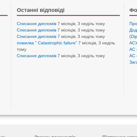
Останні відповіді
Фо
Списання дипломів
7 місяців, 3 неділь тому
Про
Списання дипломів
7 місяців, 3 неділь тому
Дод
Списання дипломів
7 місяців, 3 неділь тому
(Di
помилка ” Catastrophic failure”
7 місяців, 3 неділь
АСУ
тому
АС 
Списання дипломів
7 місяців, 3 неділь тому
АС 
Заг