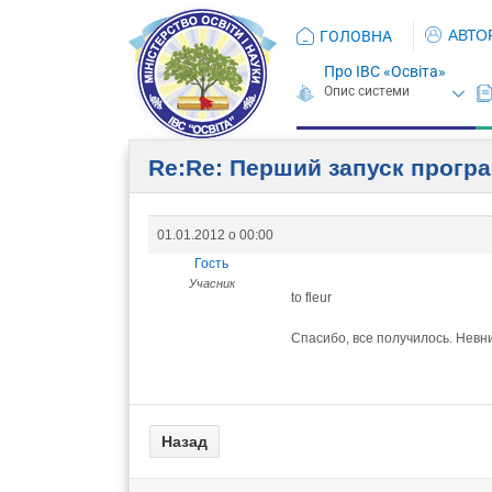
АВТО
ГОЛОВНА
Про ІВС «Освіта»
Re:Re: Перший запуск прогр
01.01.2012 о 00:00
Гость
Учасник
to fleur
Спасибо, все получилось. Невн