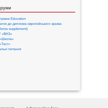
руми
грама Eduсation
аток до диплома європейського зразка
ploma supplement)
 «ВНЗ»
«Школа»
«Тест»
альні питання