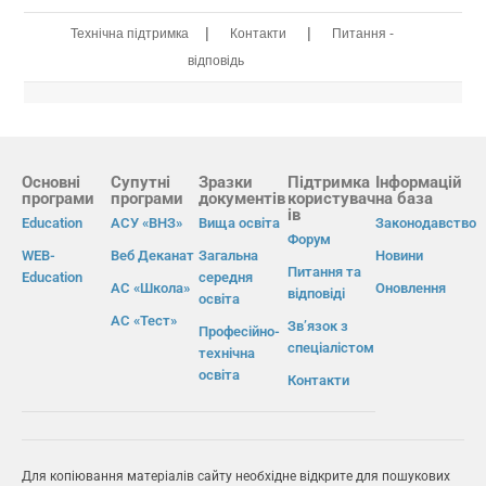
|
|
Технічна підтримка
Контакти
Питання -
відповідь
Основні
Супутні
Зразки
Підтримка
Інформацій
програми
програми
документів
користувач
на база
ів
Education
АСУ «ВНЗ»
Вища освіта
Законодавство
Форум
WEB-
Веб Деканат
Загальна
Новини
Питання та
Education
середня
АС «Школа»
Оновлення
відповіді
освіта
АС «Тест»
Зв’язок з
Професійно-
спеціалістом
технічна
освіта
Контакти
Для копіювання матеріалів сайту необхідне відкрите для пошукових