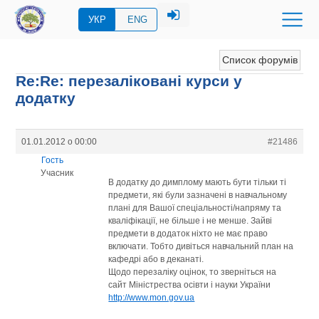
УКР
ENG
Список форумів
Re:Re: перезаліковані курси у
додатку
01.01.2012 о 00:00
#21486
Гость
Учасник
В додатку до димплому мають бути тільки ті
предмети, які були зазначені в навчальному
плані для Вашої спеціальності/напряму та
кваліфікації, не більше і не менше. Зайві
предмети в додаток ніхто не має право
включати. Тобто дивіться навчальний план на
кафедрі або в деканаті.
Щодо перезаліку оцінок, то зверніться на
сайт Міністрества осівти і науки України
http://www.mon.gov.ua