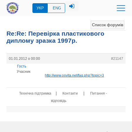
УКР
ENG
Список форумів
Re:Re: Перевірка пластикового
диплому зразка 1997р.
01.01.2012 о 00:00
#21147
Гость
Учасник
http://www.osvita.net/faq.php?topic=3
|
|
Технічна підтримка
Контакти
Питання -
відповідь