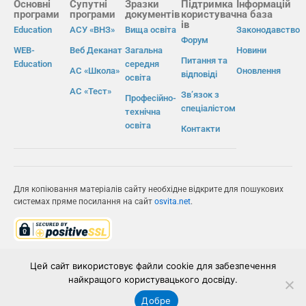
Основні
Супутні
Зразки
Підтримка
Інформацій
програми
програми
документів
користувач
на база
ів
Education
АСУ «ВНЗ»
Вища освіта
Законодавство
Форум
WEB-
Веб Деканат
Загальна
Новини
Питання та
Education
середня
АС «Школа»
Оновлення
відповіді
освіта
АС «Тест»
Зв’язок з
Професійно-
спеціалістом
технічна
освіта
Контакти
Для копіювання матеріалів сайту необхідне відкрите для пошукових
системах пряме посилання на сайт
osvita.net
.
© Інформаційно-виробнича система «Освіта» 2026.
Цей сайт використовує файли cookie для забезпечення
найкращого користувацького досвіду.
ІВС «ОСВІТА»
Добре