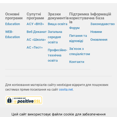
Основні
Супутні
Зразки
Підтримка
Інформацій
програми
програми
документів
користувач
на база
ів
Education
АСУ «ВНЗ»
Вища освіта
Законодавство
Форум
WEB-
Веб Деканат
Загальна
Новини
Питання та
Education
середня
АС «Школа»
Оновлення
відповіді
освіта
АС «Тест»
Зв’язок з
Професійно-
спеціалістом
технічна
освіта
Контакти
Для копіювання матеріалів сайту необхідне відкрите для пошукових
системах пряме посилання на сайт
osvita.net
.
© Інформаційно-виробнича система «Освіта» 2026.
Цей сайт використовує файли cookie для забезпечення