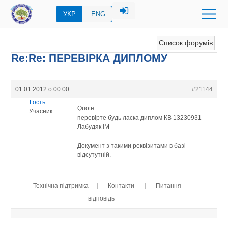
УКР
ENG
Список форумів
Re:Re: ПЕРЕВIРКА ДИПЛОМУ
01.01.2012 о 00:00
#21144
Гость
Quote:
Учасник
перевірте будь ласка диплом КВ 13230931
Лабудяк ІМ
Документ з такими реквізитами в базі
відсутутній.
|
|
Технічна підтримка
Контакти
Питання -
відповідь