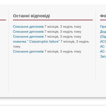
Останні відповіді
Фо
Списання дипломів
7 місяців, 3 неділь тому
Про
Списання дипломів
7 місяців, 3 неділь тому
Дод
Списання дипломів
7 місяців, 3 неділь тому
(Di
помилка ” Catastrophic failure”
7 місяців, 3 неділь
АСУ
тому
АС 
Списання дипломів
7 місяців, 3 неділь тому
АС 
Заг