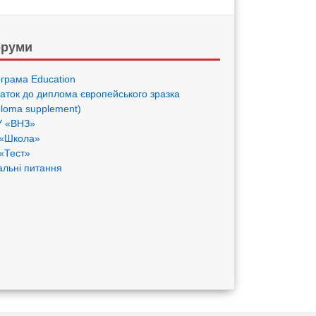
руми
грама Eduсation
аток до диплома європейського зразка
ploma supplement)
 «ВНЗ»
«Школа»
«Тест»
альні питання