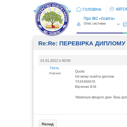
АВТО
ГОЛОВНА
Про ІВС «Освіта»
Re:Re: ПЕРЕВIРКА ДИПЛОМУ
01.01.2012 о 00:00
Гость
Quote:
Учасник
Не можу знайти диплом
ТА34366678
Вірченко В.М.
Уважніше вводьте дані. Ваш до