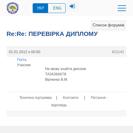
УКР
ENG
Список форумів
Re:Re: ПЕРЕВIРКА ДИПЛОМУ
01.01.2012 о 00:00
#21142
Гость
Учасник
Не можу знайти диплом
ТА34366678
Вірченко В.М.
|
|
Технічна підтримка
Контакти
Питання -
відповідь