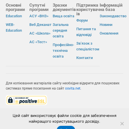
Основні
Супутні
Зразки
Підтримка
Інформацій
програми
програми
документів
користувач
на база
ів
Education
АСУ «ВНЗ»
Вища освіта
Законодавство
Форум
WEB-
Веб Деканат
Загальна
Новини
Питання та
Education
середня
АС «Школа»
Оновлення
відповіді
освіта
АС «Тест»
Зв’язок з
Професійно-
спеціалістом
технічна
освіта
Контакти
Для копіювання матеріалів сайту необхідне відкрите для пошукових
системах пряме посилання на сайт
osvita.net
.
© Інформаційно-виробнича система «Освіта» 2026.
Цей сайт використовує файли cookie для забезпечення
найкращого користувацького досвіду.
ІВС «ОСВІТА»