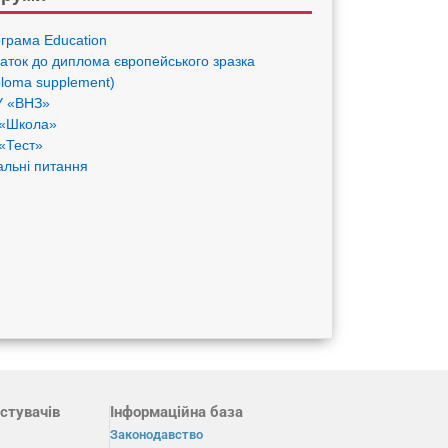
грама Eduсation
аток до диплома європейського зразка
ploma supplement)
 «ВНЗ»
«Школа»
«Тест»
альні питання
стувачів
Інформаційна база
Законодавство