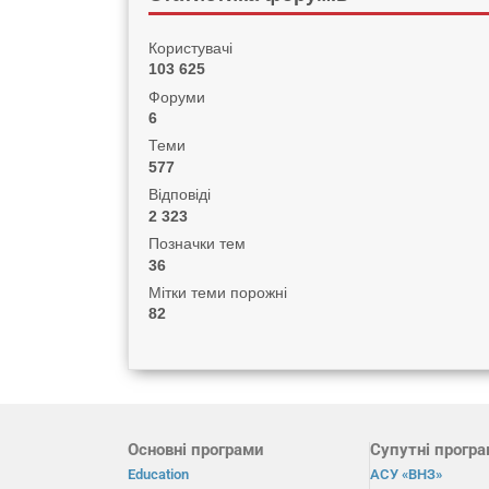
Користувачі
103 625
Форуми
6
Теми
577
Відповіді
2 323
Позначки тем
36
Мітки теми порожні
82
Основні програми
Супутні прогр
Education
АСУ «ВНЗ»