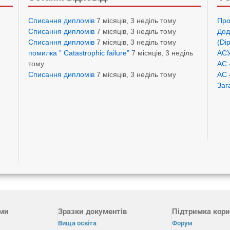
Списання дипломів
7 місяців, 3 неділь тому
Про
Списання дипломів
7 місяців, 3 неділь тому
Дод
Списання дипломів
7 місяців, 3 неділь тому
(Di
помилка ” Catastrophic failure”
7 місяців, 3 неділь
АСУ
тому
АС 
Списання дипломів
7 місяців, 3 неділь тому
АС 
Заг
ами
Зразки документів
Підтримка кори
Вища освіта
Форум