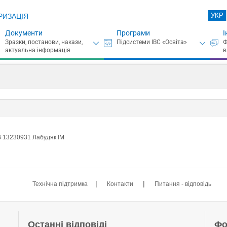
УКР
РИЗАЦІЯ
Документи
Програми
І
В 13230931 Лабудяк ІМ
|
|
Технічна підтримка
Контакти
Питання - відповідь
Останні відповіді
Фо