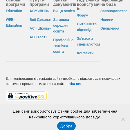
програми
програми
документів
користувач
на база
ів
Education
АСУ «ВНЗ»
Вища освіта
Законодавство
Форум
WEB-
Веб Деканат
Загальна
Новини
Питання та
Education
середня
АС «Школа»
Оновлення
відповіді
освіта
АС «Тест»
Зв’язок з
Професійно-
спеціалістом
технічна
освіта
Контакти
Для копіювання матеріалів сайту необхідне відкрите для пошукових
системах пряме посилання на сайт
osvita.net
.
© Інформаційно-виробнича система «Освіта» 2026.
Цей сайт використовує файли cookie для забезпечення
найкращого користувацького досвіду.
ІВС «ОСВІТА»
Добре