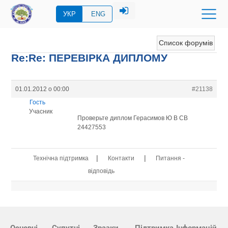
УКР
ENG
Список форумів
Re:Re: ПЕРЕВIРКА ДИПЛОМУ
01.01.2012 о 00:00
#21138
Гость
Учасник
Проверьте диплом Герасимов Ю В СВ
24427553
|
|
Технічна підтримка
Контакти
Питання -
відповідь
Основні
Супутні
Зразки
Підтримка
Інформацій