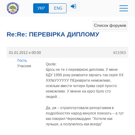
УКР
ENG
Список форумів
Re:Re: ПЕРЕВIРКА ДИПЛОМУ
01.01.2012 о 00:00
#21063
Гость
Quote:
Учасник
Щось не те з перевіркою диплома. У мене
КДУ 1996 року реквізити звучать так серія ХХ
ХХ№УУУУУУ ПЕревірити неможливо,
оскільки ввести чотири буква серії просто
неможливо. У мнене на курсі було сто
людей…
Да, уж – отрапотртовали репортажем в
подробностях народ кинулся поюзать – а тут
как говорил Черномырдин: “Хотели как
лучьше, а получилось как всегда”