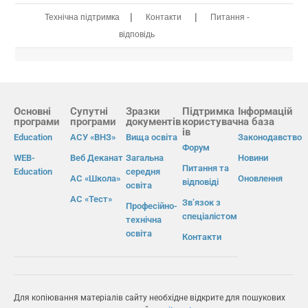
|
|
Технічна підтримка
Контакти
Питання -
відповідь
Основні
Супутні
Зразки
Підтримка
Інформацій
програми
програми
документів
користувач
на база
ів
Education
АСУ «ВНЗ»
Вища освіта
Законодавство
Форум
WEB-
Веб Деканат
Загальна
Новини
Питання та
Education
середня
АС «Школа»
Оновлення
відповіді
освіта
АС «Тест»
Зв’язок з
Професійно-
спеціалістом
технічна
освіта
Контакти
Для копіювання матеріалів сайту необхідне відкрите для пошукових