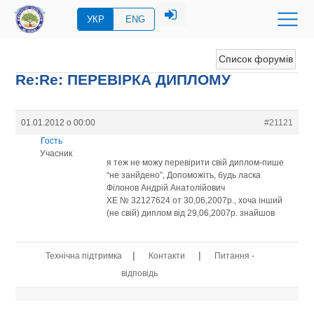
УКР
ENG
Список форумів
Re:Re: ПЕРЕВIРКА ДИПЛОМУ
01.01.2012 о 00:00
#21121
Гость
Учасник
я теж не можу перевірити свій диплом-пише
“не занйдено”, Допоможіть, будь ласка
Філонов Андрій Анатолійович
ХЕ № 32127624 от 30,06,2007р., хоча інший
(не свій) диплом від 29,06,2007р. знайшов
|
|
Технічна підтримка
Контакти
Питання -
відповідь