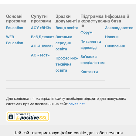
Основні
Супутні
Зразки
Підтримка
Інформацій
програми
програми
документів
користувач
на база
ів
Education
АСУ «ВНЗ»
Вища освіта
Законодавство
Форум
WEB-
Веб Деканат
Загальна
Новини
Питання та
Education
середня
АС «Школа»
Оновлення
відповіді
освіта
АС «Тест»
Зв’язок з
Професійно-
спеціалістом
технічна
освіта
Контакти
Для копіювання матеріалів сайту необхідне відкрите для пошукових
системах пряме посилання на сайт
osvita.net
.
© Інформаційно-виробнича система «Освіта» 2026.
Цей сайт використовує файли cookie для забезпечення