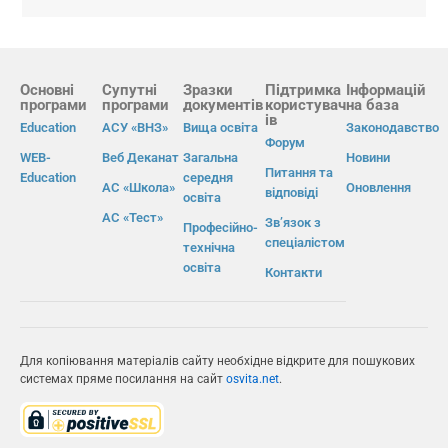
Основні
Супутні
Зразки
Підтримка
Інформацій
програми
програми
документів
користувач
на база
ів
Education
АСУ «ВНЗ»
Вища освіта
Законодавство
Форум
WEB-
Веб Деканат
Загальна
Новини
Питання та
Education
середня
АС «Школа»
Оновлення
відповіді
освіта
АС «Тест»
Зв’язок з
Професійно-
спеціалістом
технічна
освіта
Контакти
Для копіювання матеріалів сайту необхідне відкрите для пошукових
системах пряме посилання на сайт
osvita.net
.