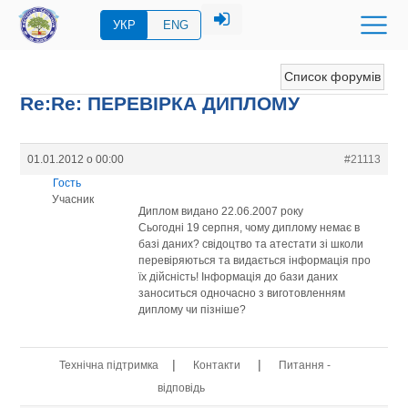
УКР
ENG
Список форумів
Re:Re: ПЕРЕВIРКА ДИПЛОМУ
01.01.2012 о 00:00
#21113
Гость
Учасник
Диплом видано 22.06.2007 року
Сьогодні 19 серпня, чому диплому немає в
базі даних? свідоцтво та атестати зі школи
перевіряються та видається інформація про
їх дійсність! Інформація до бази даних
заноситься одночасно з виготовленням
диплому чи пізніше?
|
|
Технічна підтримка
Контакти
Питання -
відповідь