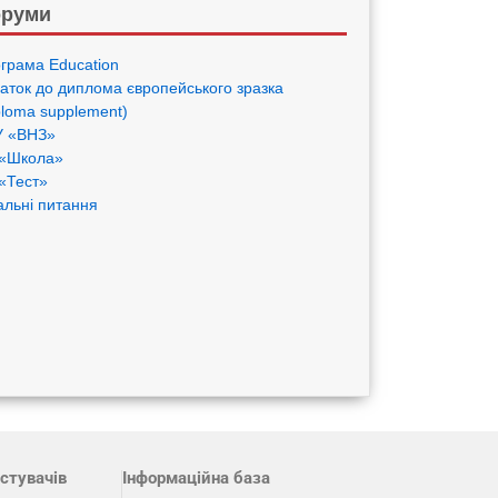
руми
грама Eduсation
аток до диплома європейського зразка
ploma supplement)
 «ВНЗ»
«Школа»
«Тест»
альні питання
стувачів
Інформаційна база