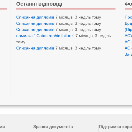
Останні відповіді
Фо
Списання дипломів
7 місяців, 3 неділь тому
Про
Списання дипломів
7 місяців, 3 неділь тому
Дод
Списання дипломів
7 місяців, 3 неділь тому
(Di
помилка ” Catastrophic failure”
7 місяців, 3 неділь
АСУ
тому
АС 
Списання дипломів
7 місяців, 3 неділь тому
АС 
Заг
ами
Зразки документів
Підтримка кори