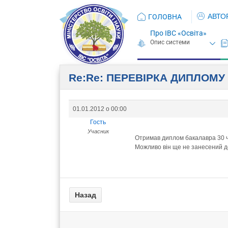
АВТО
ГОЛОВНА
Про ІВС «Освіта»
Re:Re: ПЕРЕВIРКА ДИПЛОМУ
01.01.2012 о 00:00
Гость
Учасник
Отримав диплом бакалавра 30 че
Можливо він ще не занесений д