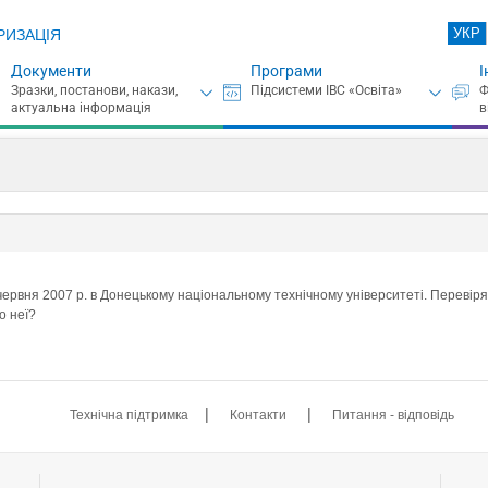
УКР
РИЗАЦІЯ
Документи
Програми
І
рвня 2007 р. в Донецькому національному технічному університеті. Перевіряю
о неї?
|
|
Технічна підтримка
Контакти
Питання - відповідь