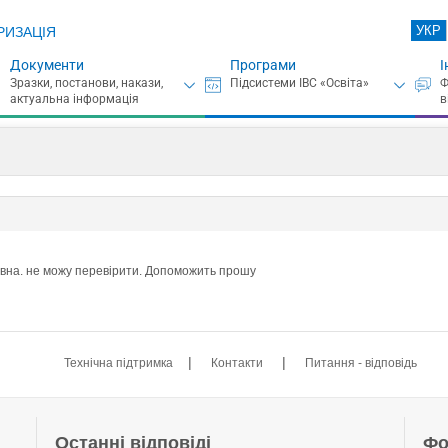
УКР
РИЗАЦІЯ
Документи
Програми
І
вна. не можу перевірити. Допоможить прошу
|
|
Технічна підтримка
Контакти
Питання - відповідь
Останні відповіді
Фо