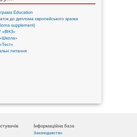
грама Eduсation
аток до диплома європейського зразка
ploma supplement)
 «ВНЗ»
«Школа»
«Тест»
альні питання
стувачів
Інформаційна база
Законодавство