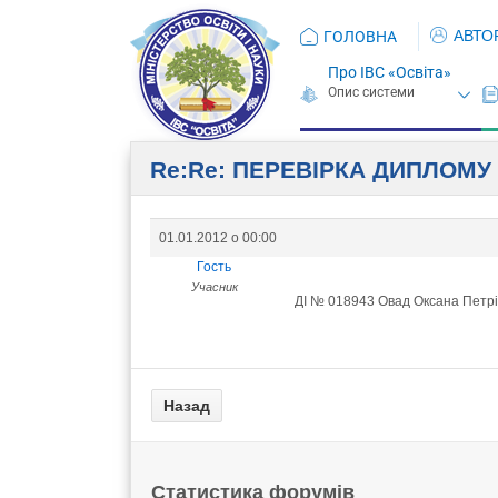
АВТО
ГОЛОВНА
Про ІВС «Освіта»
Re:Re: ПЕРЕВIРКА ДИПЛОМУ
01.01.2012 о 00:00
Гость
Учасник
ДІ № 018943 Овад Оксана Петрі
Статистика форумів