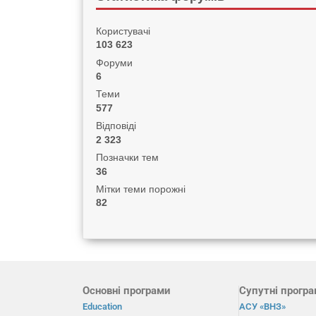
Користувачі
103 623
Форуми
6
Теми
577
Відповіді
2 323
Позначки тем
36
Мітки теми порожні
82
Основні програми
Супутні прогр
Education
АСУ «ВНЗ»