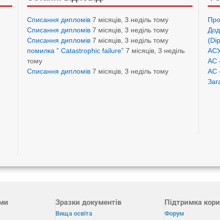
Списання дипломів
7 місяців, 3 неділь тому
Про
Списання дипломів
7 місяців, 3 неділь тому
Дод
Списання дипломів
7 місяців, 3 неділь тому
(Di
помилка ” Catastrophic failure”
7 місяців, 3 неділь
АСУ
тому
АС 
Списання дипломів
7 місяців, 3 неділь тому
АС 
Заг
ами
Зразки документів
Підтримка кори
Вища освіта
Форум