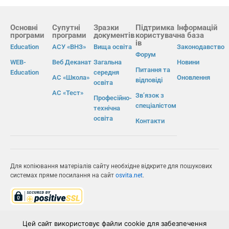
Основні
Супутні
Зразки
Підтримка
Інформацій
програми
програми
документів
користувач
на база
ів
Education
АСУ «ВНЗ»
Вища освіта
Законодавство
Форум
WEB-
Веб Деканат
Загальна
Новини
Питання та
Education
середня
АС «Школа»
Оновлення
відповіді
освіта
АС «Тест»
Зв’язок з
Професійно-
спеціалістом
технічна
освіта
Контакти
Для копіювання матеріалів сайту необхідне відкрите для пошукових
системах пряме посилання на сайт
osvita.net
.
© Інформаційно-виробнича система «Освіта» 2026.
Цей сайт використовує файли cookie для забезпечення