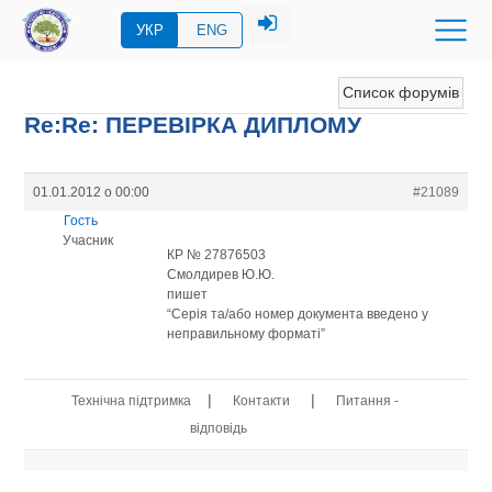
УКР
ENG
Список форумів
Re:Re: ПЕРЕВIРКА ДИПЛОМУ
01.01.2012 о 00:00
#21089
Гость
Учасник
КР № 27876503
Смолдирев Ю.Ю.
пишет
“Серія та/або номер документа введено у
неправильному форматі”
|
|
Технічна підтримка
Контакти
Питання -
відповідь