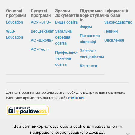
Основні
Супутні
Зразки
Підтримка
Інформацій
програми
програми
документів
користувач
на база
ів
Education
АСУ «ВНЗ»
Вища освіта
Законодавство
Форум
WEB-
Веб Деканат
Загальна
Новини
Питання та
Education
середня
АС «Школа»
Оновлення
відповіді
освіта
АС «Тест»
Зв’язок з
Професійно-
спеціалістом
технічна
освіта
Контакти
Для копіювання матеріалів сайту необхідне відкрите для пошукових
системах пряме посилання на сайт
osvita.net
.
© Інформаційно-виробнича система «Освіта» 2026.
Цей сайт використовує файли cookie для забезпечення
найкращого користувацького досвіду.