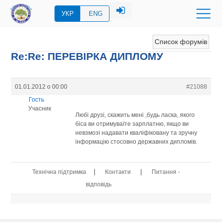
УКР
ENG
Список форумів
Re:Re: ПЕРЕВIРКА ДИПЛОМУ
01.01.2012 о 00:00
#21088
Гость
Учасник
Любі друзі, скажить мені ,будь ласка, якого
біса ви отримуваїте зарплатню, якщо ви
невзмозі надавати кваліфіковану та зручну
інформацію стосовно державних дипломів.
|
|
Технічна підтримка
Контакти
Питання -
відповідь