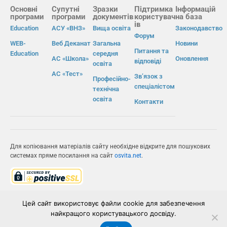
Основні
Супутні
Зразки
Підтримка
Інформацій
програми
програми
документів
користувач
на база
ів
Education
АСУ «ВНЗ»
Вища освіта
Законодавство
Форум
WEB-
Веб Деканат
Загальна
Новини
Питання та
Education
середня
АС «Школа»
Оновлення
відповіді
освіта
АС «Тест»
Зв’язок з
Професійно-
спеціалістом
технічна
освіта
Контакти
Для копіювання матеріалів сайту необхідне відкрите для пошукових
системах пряме посилання на сайт
osvita.net
.
© Інформаційно-виробнича система «Освіта» 2026.
Цей сайт використовує файли cookie для забезпечення
найкращого користувацького досвіду.
ІВС «ОСВІТА»