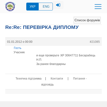
УКР
ENG
Список форумів
Re:Re: ПЕРЕВIРКА ДИПЛОМУ
01.01.2012 о 00:00
#21085
Гость
Учасник
и еще проверьте :КР 30647711 Бесарабець
Н.П.
За ранее благодарны
|
|
Технічна підтримка
Контакти
Питання -
відповідь