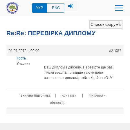
УКР
ENG
Список форумів
Re:Re: ПЕРЕВIРКА ДИПЛОМУ
01.01.2012 о 00:00
#21057
Гость
Учасник
Ваш диплом є дійсним. Перевірте ще раз,
тільки введіть прізвище так, як воно
зазначене в дипломі, тобто Крайнов О. М.
|
|
Технічна підтримка
Контакти
Питання -
відповідь