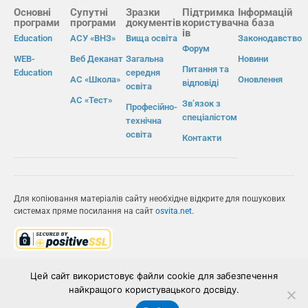
Основні
Супутні
Зразки
Підтримка
Інформацій
програми
програми
документів
користувач
на база
ів
Education
АСУ «ВНЗ»
Вища освіта
Законодавство
Форум
WEB-
Веб Деканат
Загальна
Новини
Питання та
Education
середня
АС «Школа»
Оновлення
відповіді
освіта
АС «Тест»
Зв’язок з
Професійно-
спеціалістом
технічна
освіта
Контакти
Для копіювання матеріалів сайту необхідне відкрите для пошукових
системах пряме посилання на сайт
osvita.net
.
© Інформаційно-виробнича система «Освіта» 2026.
Цей сайт використовує файли cookie для забезпечення
найкращого користувацького досвіду.
ІВС «ОСВІТА»