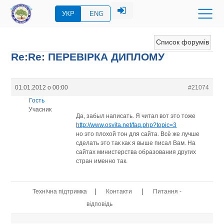
УКР
ENG
Список форумів
Re:Re: ПЕРЕВIРКА ДИПЛОМУ
01.01.2012 о 00:00
#21074
Гость
Учасник
Да, забыл написать. Я читал вот это тоже
http://www.osvita.net/faq.php?topic=3
но это плохой тон для сайта. Всё же лучше
сделать это так как я выше писал Вам. На
сайтах министерства образования других
стран именно так.
|
|
Технічна підтримка
Контакти
Питання -
відповідь