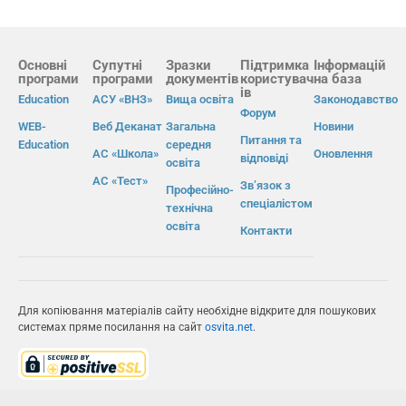
Основні
Супутні
Зразки
Підтримка
Інформацій
програми
програми
документів
користувач
на база
ів
Education
АСУ «ВНЗ»
Вища освіта
Законодавство
Форум
WEB-
Веб Деканат
Загальна
Новини
Питання та
Education
середня
АС «Школа»
Оновлення
відповіді
освіта
АС «Тест»
Зв’язок з
Професійно-
спеціалістом
технічна
освіта
Контакти
Для копіювання матеріалів сайту необхідне відкрите для пошукових
системах пряме посилання на сайт
osvita.net
.
© Інформаційно-виробнича система «Освіта» 2026.