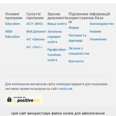
Основні
Супутні
Зразки
Підтримка
Інформацій
програми
програми
документів
користувач
на база
ів
Education
АСУ «ВНЗ»
Вища освіта
Законодавство
Форум
WEB-
Веб Деканат
Загальна
Новини
Питання та
Education
середня
АС «Школа»
Оновлення
відповіді
освіта
АС «Тест»
Зв’язок з
Професійно-
спеціалістом
технічна
освіта
Контакти
Для копіювання матеріалів сайту необхідне відкрите для пошукових
системах пряме посилання на сайт
osvita.net
.
© Інформаційно-виробнича система «Освіта» 2026.
Цей сайт використовує файли cookie для забезпечення