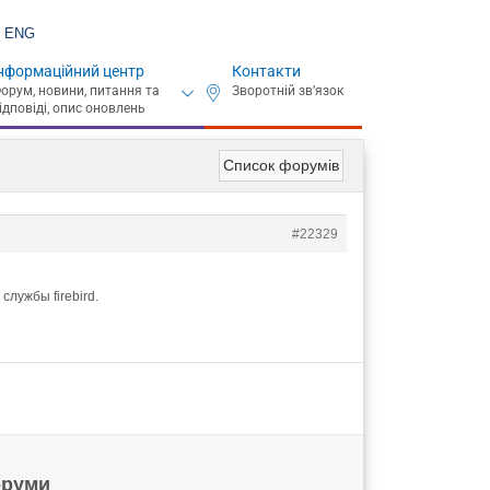
ENG
нформаційний центр
Контакти
Список форумів
#22329
лужбы firebird.
руми