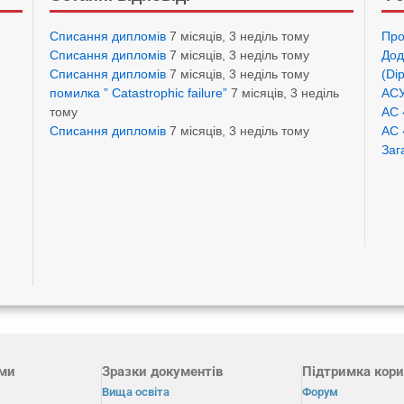
Списання дипломів
7 місяців, 3 неділь тому
Про
Списання дипломів
7 місяців, 3 неділь тому
Дод
Списання дипломів
7 місяців, 3 неділь тому
(Di
помилка ” Catastrophic failure”
7 місяців, 3 неділь
АСУ
тому
АС 
Списання дипломів
7 місяців, 3 неділь тому
АС 
Заг
ами
Зразки документів
Підтримка кори
Вища освіта
Форум