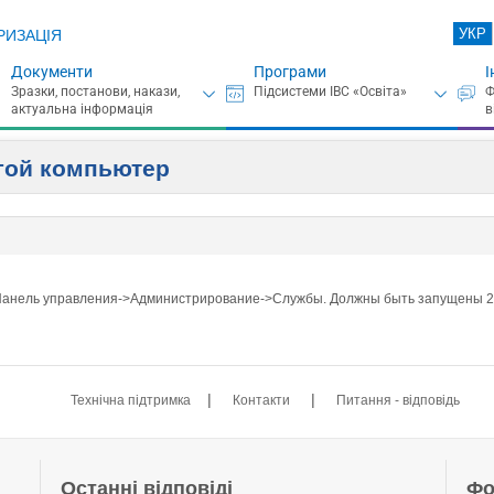
УКР
РИЗАЦІЯ
Документи
Програми
І
угой компьютер
. Панель управления->Администрирование->Службы. Должны быть запущены 2 с
|
|
Технічна підтримка
Контакти
Питання - відповідь
Останні відповіді
Фо