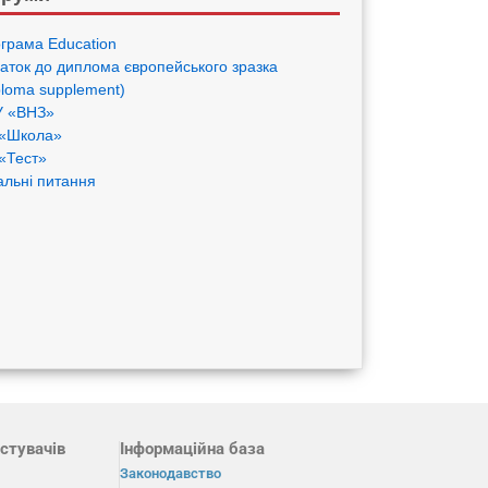
грама Eduсation
аток до диплома європейського зразка
ploma supplement)
 «ВНЗ»
«Школа»
«Тест»
альні питання
стувачів
Інформаційна база
Законодавство