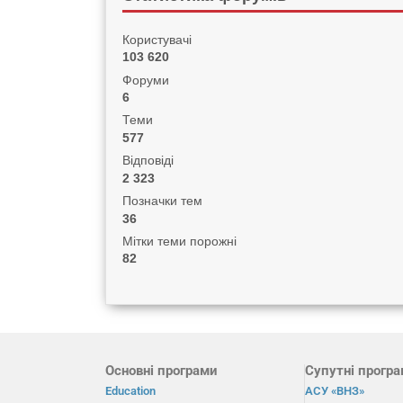
Користувачі
103 620
Форуми
6
Теми
577
Відповіді
2 323
Позначки тем
36
Мітки теми порожні
82
Основні програми
Супутні прогр
Education
АСУ «ВНЗ»