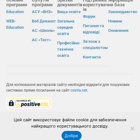
програми
програми
документів
користувач
на база
ів
Education
АСУ «ВНЗ»
Вища освіта
Законодавство
Форум
WEB-
Веб Деканат
Загальна
Новини
Питання та
Education
середня
АС «Школа»
Оновлення
відповіді
освіта
АС «Тест»
Зв’язок з
Професійно-
спеціалістом
технічна
освіта
Контакти
Для копіювання матеріалів сайту необхідне відкрите для пошукових
системах пряме посилання на сайт
osvita.net
.
© Інформаційно-виробнича система «Освіта» 2026.
Цей сайт використовує файли cookie для забезпечення
найкращого користувацького досвіду.
ІВС «ОСВІТА»
Добре