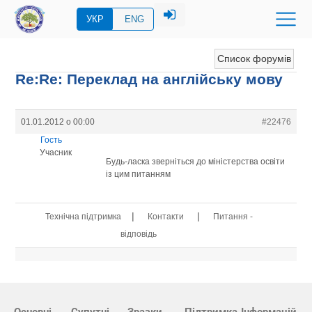
УКР
ENG
Список форумів
Re:Re: Переклад на англійську мову
01.01.2012 о 00:00
#22476
Гость
Учасник
Будь-ласка зверніться до міністерства освіти
із цим питанням
|
|
Технічна підтримка
Контакти
Питання -
відповідь
Основні
Супутні
Зразки
Підтримка
Інформацій