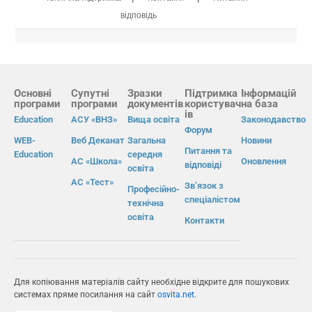
відповідь
Основні
Супутні
Зразки
Підтримка
Інформацій
програми
програми
документів
користувач
на база
ів
Education
АСУ «ВНЗ»
Вища освіта
Законодавство
Форум
WEB-
Веб Деканат
Загальна
Новини
Питання та
Education
середня
АС «Школа»
Оновлення
відповіді
освіта
АС «Тест»
Зв’язок з
Професійно-
спеціалістом
технічна
освіта
Контакти
Для копіювання матеріалів сайту необхідне відкрите для пошукових
системах пряме посилання на сайт
osvita.net
.