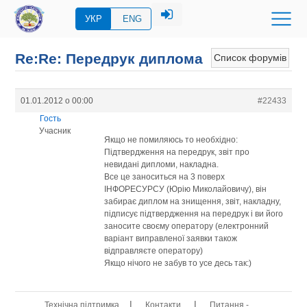
УКР
ENG
Re:Re: Передрук диплома
Список форумів
01.01.2012 о 00:00
#22433
Гость
Учасник
Якщо не помиляюсь то необхідно:
Підтвердження на передрук, звіт про
невидані дипломи, накладна.
Все це заноситься на 3 поверх
ІНФОРЕСУРСУ (Юрію Миколайовичу), він
забирає диплом на знищення, звіт, накладну,
підписує підтвердження на передрук і ви його
заносите своєму оператору (електронний
варіант виправленої заявки також
відправляєте оператору)
Якщо нічого не забув то усе десь так:)
|
|
Технічна підтримка
Контакти
Питання -