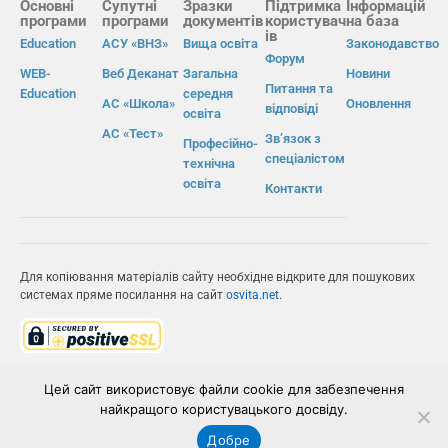
Основні
Супутні
Зразки
Підтримка
Інформацій
програми
програми
документів
користувач
на база
ів
Education
АСУ «ВНЗ»
Вища освіта
Законодавство
Форум
WEB-
Веб Деканат
Загальна
Новини
Питання та
Education
середня
АС «Школа»
Оновлення
відповіді
освіта
АС «Тест»
Зв’язок з
Професійно-
спеціалістом
технічна
освіта
Контакти
Для копіювання матеріалів сайту необхідне відкрите для пошукових
системах пряме посилання на сайт
osvita.net
.
© Інформаційно-виробнича система «Освіта» 2026.
Цей сайт використовує файли cookie для забезпечення
найкращого користувацького досвіду.
ІВС «ОСВІТА»
Добре