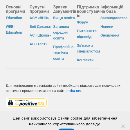
Основні
Супутні
Зразки
Підтримка
Інформацій
програми
програми
документів
користувач
на база
ів
Education
АСУ «ВНЗ»
Вища освіта
Законодавство
Форум
WEB-
Веб Деканат
Загальна
Новини
Питання та
Education
середня
АС «Школа»
Оновлення
відповіді
освіта
АС «Тест»
Зв’язок з
Професійно-
спеціалістом
технічна
освіта
Контакти
Для копіювання матеріалів сайту необхідне відкрите для пошукових
системах пряме посилання на сайт
osvita.net
.
© Інформаційно-виробнича система «Освіта» 2026.
Цей сайт використовує файли cookie для забезпечення
найкращого користувацького досвіду.
ІВС «ОСВІТА»