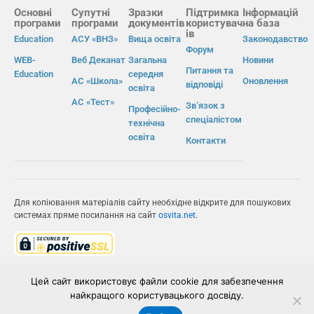
Основні
Супутні
Зразки
Підтримка
Інформацій
програми
програми
документів
користувач
на база
ів
Education
АСУ «ВНЗ»
Вища освіта
Законодавство
Форум
WEB-
Веб Деканат
Загальна
Новини
Питання та
Education
середня
АС «Школа»
Оновлення
відповіді
освіта
АС «Тест»
Зв’язок з
Професійно-
спеціалістом
технічна
освіта
Контакти
Для копіювання матеріалів сайту необхідне відкрите для пошукових
системах пряме посилання на сайт
osvita.net
.
© Інформаційно-виробнича система «Освіта» 2026.
Цей сайт використовує файли cookie для забезпечення
найкращого користувацького досвіду.
ІВС «ОСВІТА»