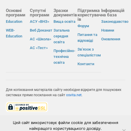
Основні
Супутні
Зразки
Підтримка
Інформацій
програми
програми
документів
користувач
на база
ів
Education
АСУ «ВНЗ»
Вища освіта
Законодавство
Форум
WEB-
Веб Деканат
Загальна
Новини
Питання та
Education
середня
АС «Школа»
Оновлення
відповіді
освіта
АС «Тест»
Зв’язок з
Професійно-
спеціалістом
технічна
освіта
Контакти
Для копіювання матеріалів сайту необхідне відкрите для пошукових
системах пряме посилання на сайт
osvita.net
.
© Інформаційно-виробнича система «Освіта» 2026.
Цей сайт використовує файли cookie для забезпечення
найкращого користувацького досвіду.