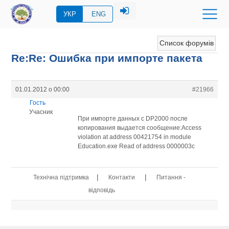
УКР
ENG
Список форумів
Re:Re: Ошибка при импорте пакета
01.01.2012 о 00:00
#21966
Гость
Учасник
При импорте данных с DP2000 после
копирования выдается сообщение:Access
violation at address 00421754 in module
Education.exe Read of address 0000003c
|
|
Технічна підтримка
Контакти
Питання -
відповідь