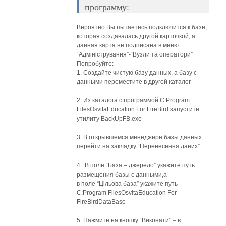
программу:
Вероятно Вы пытаетесь подключится к базе,
которая создавалась другой карточкой, а
данная карта не подписана в меню
“Адміністрування”-“Вузли та оператори”
Попробуйте:
1. Создайте чистую базу данных, а базу с
данными переместите в другой каталог
2. Из каталога с программой C:Program
FilesOsvitaEducation For FireBird запустите
утилиту BackUpFB.exe
3. В открывшемся менеджере базы данных
перейти на закладку “Перенесення даних”
4 . В поле “База – джерело” укажите путь
размещения базы с данными,а
в поле “Цільова база” укажите путь
C:Program FilesOsvitaEducation For
FireBirdDataBase
5. Нажмите на кнопку “Виконати” – в