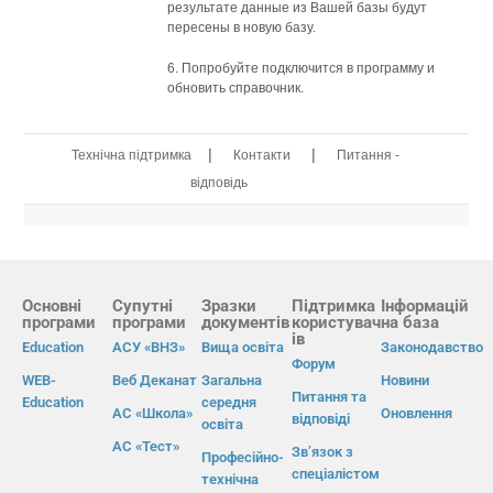
результате данные из Вашей базы будут
пересены в новую базу.
6. Попробуйте подключится в программу и
обновить справочник.
|
|
Технічна підтримка
Контакти
Питання -
відповідь
Основні
Супутні
Зразки
Підтримка
Інформацій
програми
програми
документів
користувач
на база
ів
Education
АСУ «ВНЗ»
Вища освіта
Законодавство
Форум
WEB-
Веб Деканат
Загальна
Новини
Питання та
Education
середня
АС «Школа»
Оновлення
відповіді
освіта
АС «Тест»
Зв’язок з
Професійно-
спеціалістом
технічна