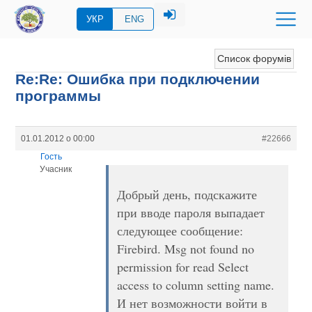
УКР
ENG
Список форумів
Re:Re: Ошибка при подключении
программы
01.01.2012 о 00:00
#22666
Гость
Учасник
Добрый день, подскажите
при вводе пароля выпадает
следующее сообщение:
Firebird. Msg not found no
permission for read Select
access to column setting name.
И нет возможности войти в