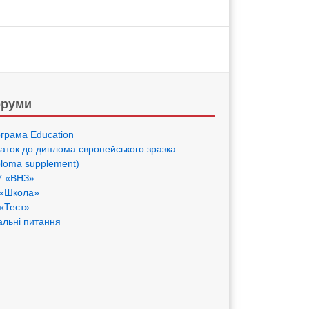
руми
грама Eduсation
аток до диплома європейського зразка
ploma supplement)
 «ВНЗ»
«Школа»
«Тест»
альні питання