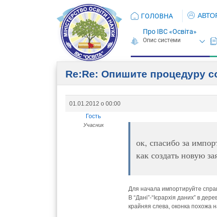
АВТО
ГОЛОВНА
Про ІВС «Освіта»
Re:Re: Опишите процедуру 
01.01.2012 о 00:00
Гость
Учасник
ок, спасибо за импор
как создать новую за
Для начала импортируйте справо
В “Дані”-“Ієрархія даних” в де
крайняя слева, оконка похожа н