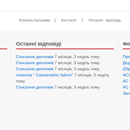
|
|
Технічна підтримка
Контакти
Питання - відповідь
Останні відповіді
Фо
Списання дипломів
7 місяців, 3 неділь тому
Про
Списання дипломів
7 місяців, 3 неділь тому
Дод
Списання дипломів
7 місяців, 3 неділь тому
(Di
помилка ” Catastrophic failure”
7 місяців, 3 неділь
АСУ
тому
АС 
Списання дипломів
7 місяців, 3 неділь тому
АС 
Заг