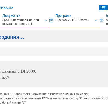
УКР
РИЗАЦІЯ
Документи
Програми
І
создания…
т данных с DP2000.
явку?
чник НЗ через “Адміністрування”-“Імпорт навчальних закладів”.
реве слева встаньте на название ВУЗа и нажмите на кнопку “Створити заявку”,
а белый листик А4)