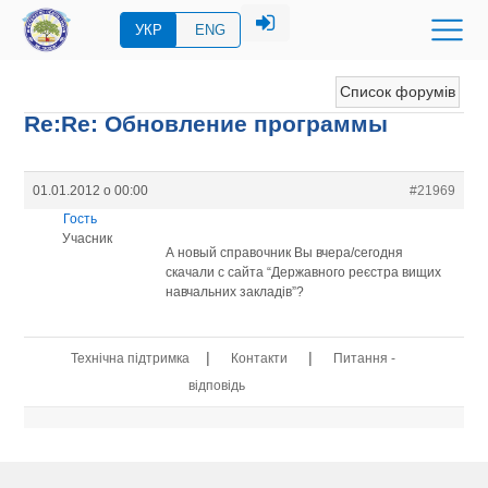
УКР
ENG
Список форумів
Re:Re: Обновление программы
01.01.2012 о 00:00
#21969
Гость
Учасник
А новый справочник Вы вчера/сегодня
скачали с сайта “Державного реєстра вищих
навчальних закладів”?
|
|
Технічна підтримка
Контакти
Питання -
відповідь