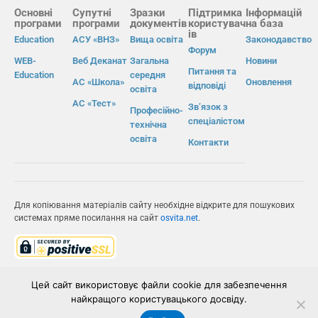
Основні
Супутні
Зразки
Підтримка
Інформацій
програми
програми
документів
користувач
на база
ів
Education
АСУ «ВНЗ»
Вища освіта
Законодавство
Форум
WEB-
Веб Деканат
Загальна
Новини
Питання та
Education
середня
АС «Школа»
Оновлення
відповіді
освіта
АС «Тест»
Зв’язок з
Професійно-
спеціалістом
технічна
освіта
Контакти
Для копіювання матеріалів сайту необхідне відкрите для пошукових
системах пряме посилання на сайт
osvita.net
.
© Інформаційно-виробнича система «Освіта» 2026.
Цей сайт використовує файли cookie для забезпечення
найкращого користувацького досвіду.
ІВС «ОСВІТА»