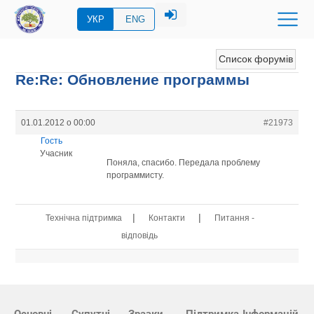
УКР
ENG
Список форумів
Re:Re: Обновление программы
01.01.2012 о 00:00
#21973
Гость
Учасник
Поняла, спасибо. Передала проблему
программисту.
|
|
Технічна підтримка
Контакти
Питання -
відповідь
Основні
Супутні
Зразки
Підтримка
Інформацій