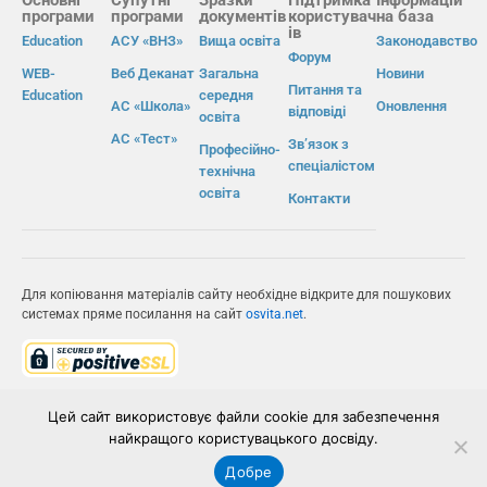
програми
програми
документів
користувач
на база
ів
Education
АСУ «ВНЗ»
Вища освіта
Законодавство
Форум
WEB-
Веб Деканат
Загальна
Новини
Питання та
Education
середня
АС «Школа»
Оновлення
відповіді
освіта
АС «Тест»
Зв’язок з
Професійно-
спеціалістом
технічна
освіта
Контакти
Для копіювання матеріалів сайту необхідне відкрите для пошукових
системах пряме посилання на сайт
osvita.net
.
© Інформаційно-виробнича система «Освіта» 2026.
Цей сайт використовує файли cookie для забезпечення
найкращого користувацького досвіду.
ІВС «ОСВІТА»
Добре