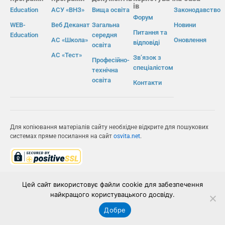
ів
Education
АСУ «ВНЗ»
Вища освіта
Законодавство
Форум
WEB-
Веб Деканат
Загальна
Новини
Питання та
Education
середня
АС «Школа»
Оновлення
відповіді
освіта
АС «Тест»
Зв’язок з
Професійно-
спеціалістом
технічна
освіта
Контакти
Для копіювання матеріалів сайту необхідне відкрите для пошукових
системах пряме посилання на сайт
osvita.net
.
© Інформаційно-виробнича система «Освіта» 2026.
Цей сайт використовує файли cookie для забезпечення
ІВС «ОСВІТА»
найкращого користувацького досвіду.
Добре