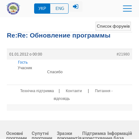
УКР
ENG
Список форумів
Re:Re: Обновление программы
01.01.2012 о 00:00
#21980
Гость
Учасник
Спасибо
|
|
Технічна підтримка
Контакти
Питання -
відповідь
Основні
Супутні
Зразки
Підтримка
Інформацій
програми
програми
документів
користувач
на база