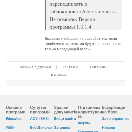
переподписать и
заблокировать/восстановить.
Не помогло. Версия
программы 1.3.1.4
Выставили обращение разработчику, если
проблема с карточками будет поправлена, то
только в следующей версии.
|
|
Технічна підтримка
Контакти
Питання -
відповідь
Основні
Супутні
Зразки
Підтримка
Інформацій
програми
програми
документів
користувач
на база
ів
Education
АСУ «ВНЗ»
Вища освіта
Законодавство
Форум
WEB-
Веб Деканат
Загальна
Новини
Питання та