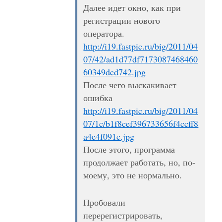
Далее идет окно, как при
регистрации нового
оператора.
http://i19.fastpic.ru/big/2011/04
07/42/ad1d77df7173087468460
60349dcd742.jpg
После чего выскакивает
ошибка
http://i19.fastpic.ru/big/2011/04
07/1c/b1f8cef396733656f4ccff8
a4e4f091c.jpg
После этого, программа
продолжает работать, но, по-
моему, это не нормально.
Пробовали
перерегистрировать,