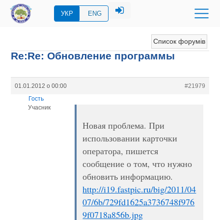
УКР
ENG
Список форумів
Re:Re: Обновление программы
01.01.2012 о 00:00
#21979
Гость
Учасник
Новая проблема. При
использовании карточки
оператора, пишется
сообщение о том, что нужно
обновить информацию.
http://i19.fastpic.ru/big/2011/04
07/6b/729fd1625a3736748f976
9f0718a856b.jpg