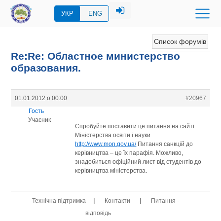
УКР
ENG
Список форумів
Re:Re: Областное министерство
образования.
01.01.2012 о 00:00
#20967
Гость
Учасник
Спробуйте поставити це питання на сайті
Міністерства освіти і науки
http://www.mon.gov.ua/
Питання санкцій до
керівництва – це їх парафія. Можливо,
знадобиться офіційний лист від студентів до
керівництва міністерства.
|
|
Технічна підтримка
Контакти
Питання -
відповідь