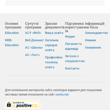
Основні
Супутні
Зразки
Підтримка
Інформацій
програми
програми
документів
користувач
на база
ів
Education
АСУ «ВНЗ»
Вища освіта
Законодавство
Форум
WEB-
Веб Деканат
Загальна
Новини
Питання та
Education
середня
АС «Школа»
Оновлення
відповіді
освіта
АС «Тест»
Зв’язок з
Професійно-
спеціалістом
технічна
освіта
Контакти
Для копіювання матеріалів сайту необхідне відкрите для пошукових
системах пряме посилання на сайт
osvita.net
.