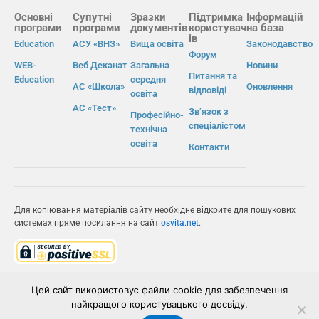
Основні
Супутні
Зразки
Підтримка
Інформацій
програми
програми
документів
користувач
на база
ів
Education
АСУ «ВНЗ»
Вища освіта
Законодавство
Форум
WEB-
Веб Деканат
Загальна
Новини
Питання та
Education
середня
АС «Школа»
Оновлення
відповіді
освіта
АС «Тест»
Зв’язок з
Професійно-
спеціалістом
технічна
освіта
Контакти
Для копіювання матеріалів сайту необхідне відкрите для пошукових
системах пряме посилання на сайт
osvita.net
.
© Інформаційно-виробнича система «Освіта» 2026.
Цей сайт використовує файли cookie для забезпечення
найкращого користувацького досвіду.
ІВС «ОСВІТА»