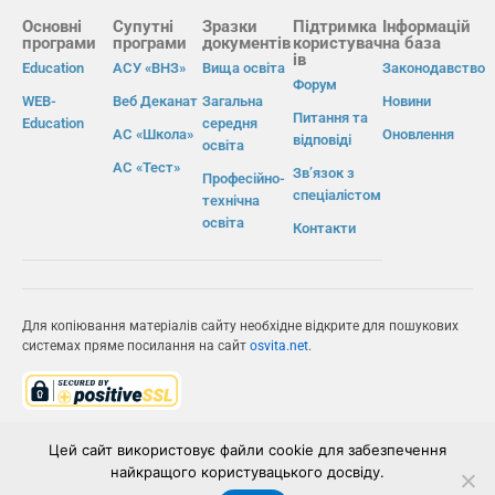
Основні
Супутні
Зразки
Підтримка
Інформацій
програми
програми
документів
користувач
на база
ів
Education
АСУ «ВНЗ»
Вища освіта
Законодавство
Форум
WEB-
Веб Деканат
Загальна
Новини
Питання та
Education
середня
АС «Школа»
Оновлення
відповіді
освіта
АС «Тест»
Зв’язок з
Професійно-
спеціалістом
технічна
освіта
Контакти
Для копіювання матеріалів сайту необхідне відкрите для пошукових
системах пряме посилання на сайт
osvita.net
.
© Інформаційно-виробнича система «Освіта» 2026.
Цей сайт використовує файли cookie для забезпечення
найкращого користувацького досвіду.
ІВС «ОСВІТА»