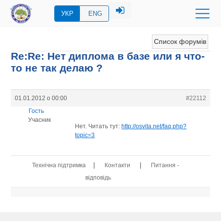
УКР
ENG
Список форумів
Re:Re: Нет диплома в базе или я что-
то не так делаю ?
01.01.2012 о 00:00
#22112
Гость
Учасник
Нет. Читать тут:
http://osvita.net/faq.php?
topic=3
|
|
Технічна підтримка
Контакти
Питання -
відповідь