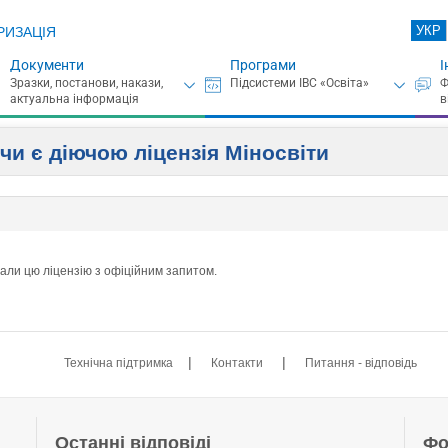
УКР
РИЗАЦІЯ
Документи
Програми
І
чи є діючою ліцензія Міносвіти
вали цю ліцензію з офіційним запитом.
|
|
Технічна підтримка
Контакти
Питання - відповідь
Останні відповіді
Фо