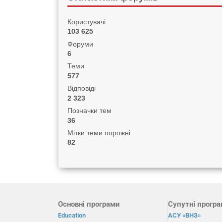
Користувачі
103 625
Форуми
6
Теми
577
Відповіді
2 323
Позначки тем
36
Мітки теми порожні
82
Основні програми
Супутні прогр
Education
АСУ «ВНЗ»