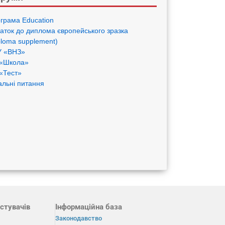
грама Eduсation
аток до диплома європейського зразка
ploma supplement)
 «ВНЗ»
«Школа»
«Тест»
альні питання
стувачів
Інформаційна база
Законодавство