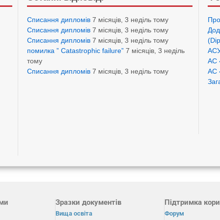
Списання дипломів
7 місяців, 3 неділь тому
Про
Списання дипломів
7 місяців, 3 неділь тому
Дод
Списання дипломів
7 місяців, 3 неділь тому
(Di
помилка ” Catastrophic failure”
7 місяців, 3 неділь
АСУ
тому
АС 
Списання дипломів
7 місяців, 3 неділь тому
АС 
Заг
ами
Зразки документів
Підтримка кори
Вища освіта
Форум