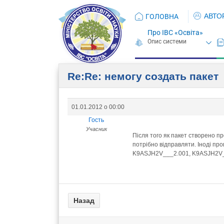
АВТО
ГОЛОВНА
Про ІВС «Освіта»
Re:Re: немогу создать пакет
01.01.2012 о 00:00
Гость
Учасник
Після того як пакет створено п
потрібно відправляти. Іноді пр
K9ASJH2V___2.001, K9ASJH2V___