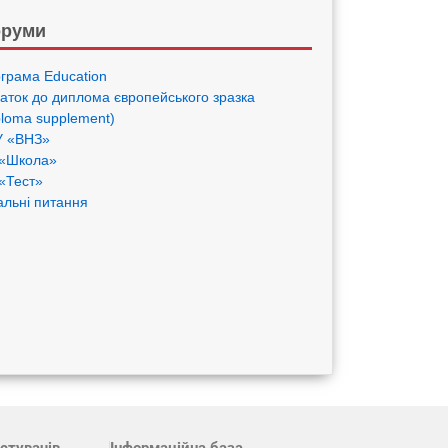
руми
грама Eduсation
аток до диплома європейського зразка
ploma supplement)
 «ВНЗ»
«Школа»
«Тест»
альні питання
стувачів
Інформаційна база