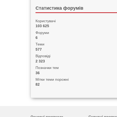
Статистика форумів
Користувачі
103 625
Форуми
6
Теми
577
Відповіді
2 323
Позначки тем
36
Мітки теми порожні
82
Основні програми
Супутні прогр