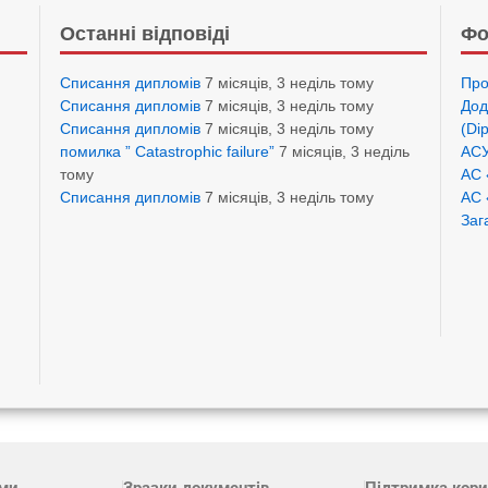
Останні відповіді
Фо
Списання дипломів
7 місяців, 3 неділь тому
Про
Списання дипломів
7 місяців, 3 неділь тому
Дод
Списання дипломів
7 місяців, 3 неділь тому
(Di
помилка ” Catastrophic failure”
7 місяців, 3 неділь
АСУ
тому
АС 
Списання дипломів
7 місяців, 3 неділь тому
АС 
Заг
ами
Зразки документів
Підтримка кори