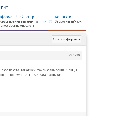
ENG
нформаційний центр
Контакти
Список форумів
#21799
назва пакета. Так от цей файл (зозширення *.RDP) і
рення вже буде .001, .002, .003 (наприклад