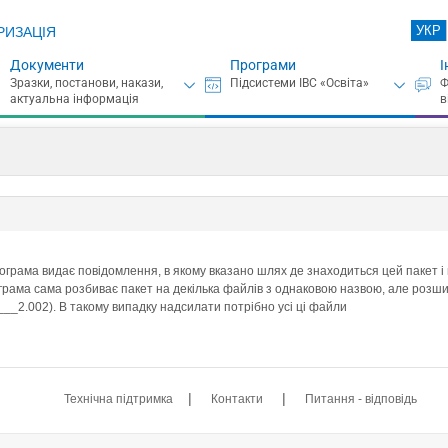
УКР
РИЗАЦІЯ
Документи
Програми
І
рограма видає повідомлення, в якому вказано шлях де знаходиться цей пакет і 
ограма сама розбиває пакет на декілька файлів з однаковою назвою, але розши
2.002). В такому випадку надсилати потрібно усі ці файли
|
|
Технічна підтримка
Контакти
Питання - відповідь