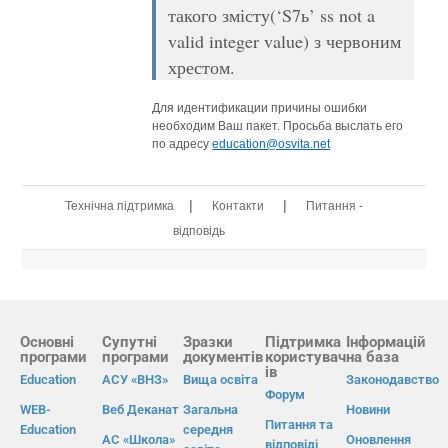
такого змісту(‘S7ь’ ss not a
valid integer value) з червоним
хрестом.
Для идентификации причины ошибки
необходим Ваш пакет. Просьба выслать его
по адресу
education@osvita.net
|
|
Технічна підтримка
Контакти
Питання -
відповідь
Основні
Супутні
Зразки
Підтримка
Інформацій
програми
програми
документів
користувач
на база
ів
Education
АСУ «ВНЗ»
Вища освіта
Законодавство
Форум
WEB-
Веб Деканат
Загальна
Новини
Питання та
Education
середня
АС «Школа»
Оновлення
відповіді