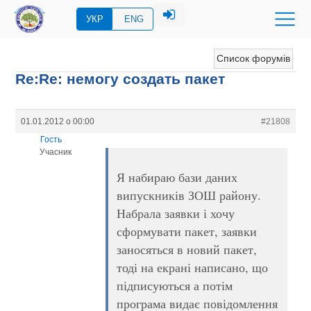
УКР
ENG
Список форумів
Re:Re: немогу создать пакет
01.01.2012 о 00:00
#21808
Гость
Учасник
Я набираю бази даних
випускників ЗОШ району.
Набрала заявки і хочу
сформувати пакет, заявки
заносяться в новий пакет,
тоді на екрані написано, що
підписуються а потім
програма видає повідомлення