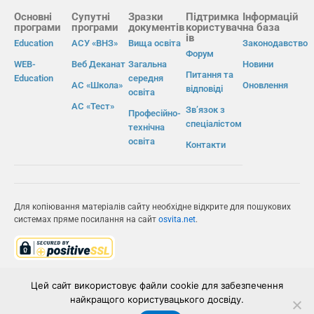
Основні
Супутні
Зразки
Підтримка
Інформацій
програми
програми
документів
користувач
на база
ів
Education
АСУ «ВНЗ»
Вища освіта
Законодавство
Форум
WEB-
Веб Деканат
Загальна
Новини
Питання та
Education
середня
АС «Школа»
Оновлення
відповіді
освіта
АС «Тест»
Зв’язок з
Професійно-
спеціалістом
технічна
освіта
Контакти
Для копіювання матеріалів сайту необхідне відкрите для пошукових
системах пряме посилання на сайт
osvita.net
.
© Інформаційно-виробнича система «Освіта» 2026.
Цей сайт використовує файли cookie для забезпечення
найкращого користувацького досвіду.
ІВС «ОСВІТА»