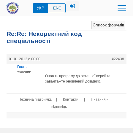
УКР
ENG
Список форумів
Re:Re: Некоректний код
спеціальності
01.01.2012 о 00:00
#22438
Гость
Учасник
Оновіть програму до останьої версії та
завантажте оновлений довідник.
|
|
Технічна підтримка
Контакти
Питання -
відповідь