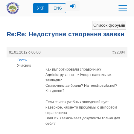
УКР
ENG
Список форумів
Re:Re: Недоступне створення заявки
01.01.2012 о 00:00
#22384
Гость
Учасник
Как импортировали справочник?
Адміністрування –> Імпорт навчальних
закладів?
Спавочник где брали? На reestr.osvita.net?
Как давно?
Если список учебных заведений пуст –
наверное, какие-то проблемы с импортом
справочника.
Ваш ВУЗ заказывает документы только для
себя?