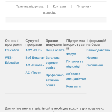
|
|
Технічна підтримка
Контакти
Питання -
відповідь
Основні
Супутні
Зразки
Підтримка
Інформацій
програми
програми
документів
користувач
на база
ів
Education
АСУ «ВНЗ»
Вища освіта
Законодавство
Форум
WEB-
Веб Деканат
Загальна
Новини
Питання та
Education
середня
АС «Школа»
Оновлення
відповіді
освіта
АС «Тест»
Зв’язок з
Професійно-
спеціалістом
технічна
освіта
Контакти
Для копіювання матеріалів сайту необхідне відкрите для пошукових