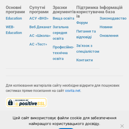
Основні
Супутні
Зразки
Підтримка
Інформацій
програми
програми
документів
користувач
на база
ів
Education
АСУ «ВНЗ»
Вища освіта
Законодавство
Форум
WEB-
Веб Деканат
Загальна
Новини
Питання та
Education
середня
АС «Школа»
Оновлення
відповіді
освіта
АС «Тест»
Зв’язок з
Професійно-
спеціалістом
технічна
освіта
Контакти
Для копіювання матеріалів сайту необхідне відкрите для пошукових
системах пряме посилання на сайт
osvita.net
.
© Інформаційно-виробнича система «Освіта» 2026.
Цей сайт використовує файли cookie для забезпечення
найкращого користувацького досвіду.
ІВС «ОСВІТА»