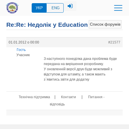
УКР
ENG
Re:Re: Недолік у Education
Список форумів
01.01.2012 о 00:00
#21577
Гость
Учасник
З наступного понеділка дана проблема буде
передана на вирішення розробнику.
У оновленній версії друк буде можливий з
відступом для штампу, а також мають
з`явитись звіти для додатку
|
|
Технічна підтримка
Контакти
Питання -
відповідь