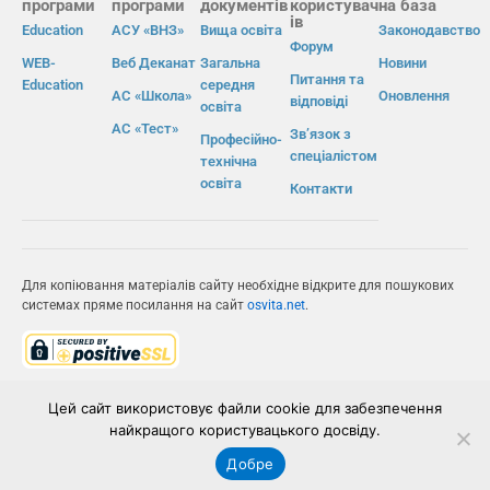
програми
програми
документів
користувач
на база
ів
Education
АСУ «ВНЗ»
Вища освіта
Законодавство
Форум
WEB-
Веб Деканат
Загальна
Новини
Питання та
Education
середня
АС «Школа»
Оновлення
відповіді
освіта
АС «Тест»
Зв’язок з
Професійно-
спеціалістом
технічна
освіта
Контакти
Для копіювання матеріалів сайту необхідне відкрите для пошукових
системах пряме посилання на сайт
osvita.net
.
© Інформаційно-виробнича система «Освіта» 2026.
Цей сайт використовує файли cookie для забезпечення
найкращого користувацького досвіду.
ІВС «ОСВІТА»
Добре